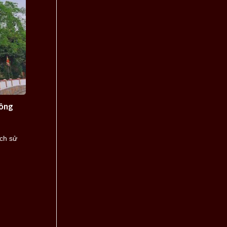
Công
ịch sử