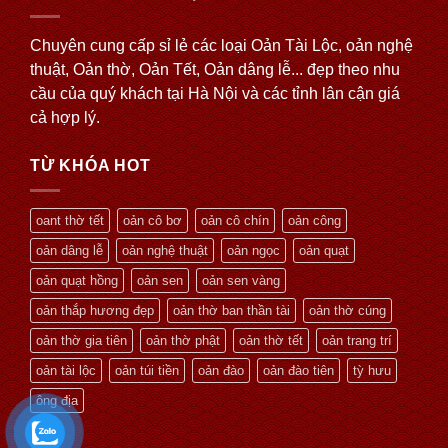
Chuyên cung cấp sỉ lẻ các loại Oản Tài Lộc, oản nghệ
thuật, Oản thờ, Oản Tết, Oản dâng lễ... đẹp theo nhu
cầu của quý khách tại Hà Nội và các tỉnh lân cận giá
cả hợp lý.
TỪ KHÓA HOT
oant thờ tết
oản cô bơ
oản cô chín
oản công
oản dâng lễ
oản nghệ thuật
oản ngọc
oản quạt
oản quạt hồng
oản sen
oản sen vàng
oản thắp hương đẹp
oản thờ ban thần tài
oản thờ cúng
oản thờ gia tiên
oản thờ phật
oản thờ tết
oản trang trí
oản tài lộc
oản túi tiền
oản đào
oản đào tiên
tỳ hưu
ông địa