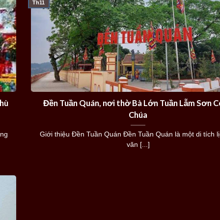
Th11
phù
Đền Tuần Quán, nơi thờ Bà Lớn Tuần Lẫm Sơn 
Chúa
ằng
Giới thiệu Đền Tuần Quán Đền Tuần Quán là một di tích l
văn [...]