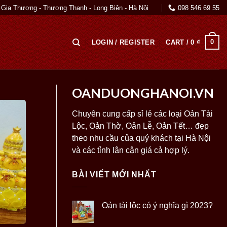
 Gia Thượng - Thượng Thanh - Long Biên - Hà Nội
098 546 69 55
0
LOGIN / REGISTER
CART /
0
₫
OANDUONGHANOI.VN
Chuyên cung cấp sỉ lẻ các loại Oản Tài
Lộc, Oản Thờ, Oản Lễ, Oản Tết… đẹp
theo nhu cầu của quý khách tại Hà Nội
và các tỉnh lân cận giá cả hợp lý.
BÀI VIẾT MỚI NHẤT
Oản tài lộc có ý nghĩa gì 2023?