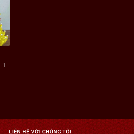
..]
LIÊN HỆ VỚI CHÚNG TÔI