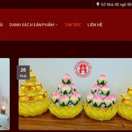
Số Nhà 48 ngõ 99
HỦ
DANH SÁCH SẢN PHẨM
TIN TỨC
LIÊN HỆ
26
Th11