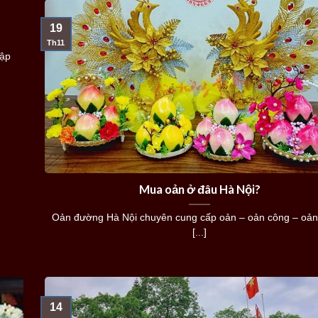
19
Th11
cập
Mua oản ở đâu Hà Nội?
Oản đường Hà Nội chuyên cung cấp oản – oản công – oản 
[...]
14